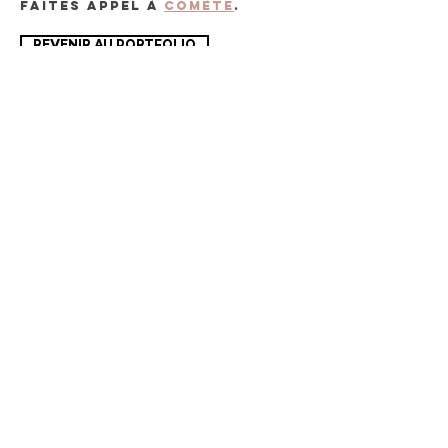
Faites appel à
Comète
.
REVENIR AU PORTFOLIO
VOUS SOUHAITEZ COLLABORER
OU PROPOSER NOS PRODUITS
DANS VOTRE BOUTIQUE?
comete.design@outlook.com
Votre agence de graphisme
en Valais
1966 Ayent
076 541 21 20
comete.design@outlook.com