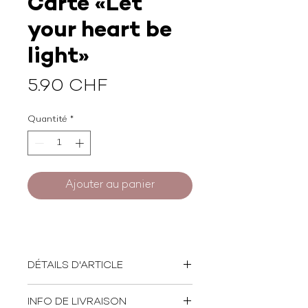
Carte «Let
your heart be
light»
Prix
5.90 CHF
Quantité
*
Ajouter au panier
DÉTAILS D'ARTICLE
Format: 14 x 14 cm
INFO DE LIVRAISON
Papier: 100% recyclé - 350