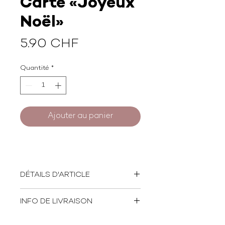
Carte «Joyeux
Noël»
Prix
5.90 CHF
Quantité
*
Ajouter au panier
DÉTAILS D'ARTICLE
Format: 14 x 14 cm
INFO DE LIVRAISON
Papier: 100% recyclé - 350
gm2
Papier FSC
Nos Produits sont livrés par La