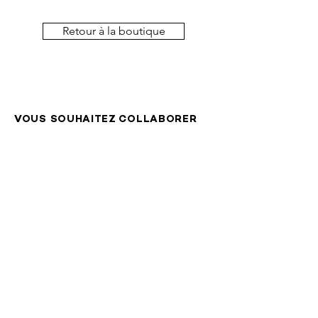
Enveloppe Kraft fournie avec
Poste Suisse SA et uniquement
sur le territoire suisse.
Retour à la boutique
Le délai de livraison est de 2 à 5
jours ouvrables, sauf indication
contraire lors de l’offre.
VOUS SOUHAITEZ COLLABORER
OU PROPOSER NOS PRODUITS
DANS VOTRE BOUTIQUE?
comete.design@outlook.com
Votre agence de graphisme
en Valais
1966 Ayent
076 541 21 20
comete.design@outlook.com