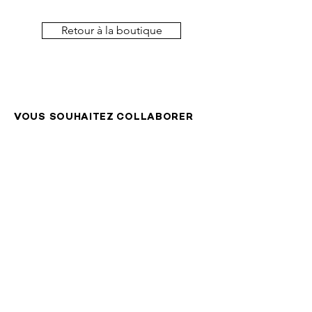
Enveloppe Kraft fournie avec
Poste Suisse SA et uniquement
sur le territoire suisse.
Retour à la boutique
Le délai de livraison est de 2 à 5
jours ouvrables, sauf indication
contraire lors de l’offre.
VOUS SOUHAITEZ COLLABORER
OU PROPOSER NOS PRODUITS
DANS VOTRE BOUTIQUE?
comete.design@outlook.com
Votre agence de graphisme
en Valais
1966 Ayent
076 541 21 20
comete.design@outlook.com