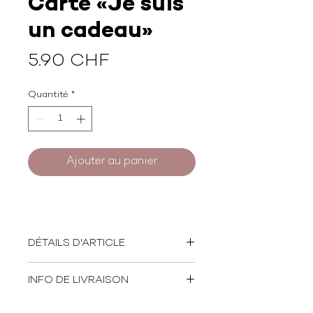
Carte «Je suis
un cadeau»
Prix
5.90 CHF
Quantité
*
Ajouter au panier
DÉTAILS D'ARTICLE
Format: 14 x 14 cm
INFO DE LIVRAISON
Papier: 100% recyclé - 350
gm2
Papier FSC
Nos Produits sont livrés par La