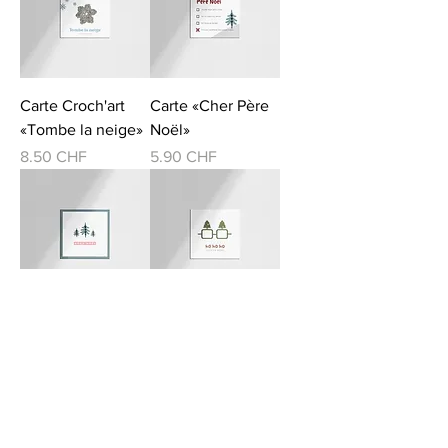
Carte Croch'art
Carte «Cher Père
«Tombe la neige»
Noël»
Prix
Prix
8.50 CHF
5.90 CHF
Carte «Doux Noël»
Carte «Ho Ho Ho»
Prix
Prix
5.90 CHF
5.90 CHF